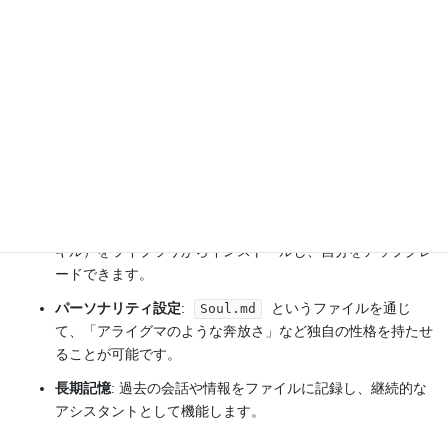
した。現在は
OpenClaw
が正式な名称です。
主な特徴と機能
自律的なタスク実行
: 単なるチャットではなく、ファイル操
作、ブラウザ操作、コマンド実行などの実務を代行します。
マルチプラットフォーム連携
: WhatsApp、Discord、
Slack、Telegram、iMessageなどのメッセージングアプリを
通じて操作可能です。
「スキル」システム
: 必要に応じて自律的に新しい機能（ス
キル）をライブラリからインストールし、自分をアップグレ
ードできます。
パーソナリティ設定
:
というファイルを通じ
Soul.md
て、「アライグマのような奔放さ」など独自の性格を持たせ
ることが可能です。
長期記憶
: 過去の会話や情報をファイルに記録し、継続的な
アシスタントとして機能します。